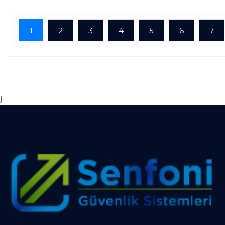
1
2
3
4
5
6
7
}