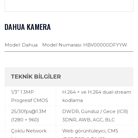
DAHUA KAMERA
Model:
Dahua
Model Numarası:
HBV00000DFYYW
TEKNİK BİLGİLER
1/3” 1.3MP
H.264 + ve H.264 dual-stream
Progresif CMOS
kodlama
25/
30fps@1.3M
DWDR, Gündüz / Gece (ICR)
(1280 × 960)
3DNR, AWB, AGC, BLC
Çoklu Network
Web görüntüleyici, CMS