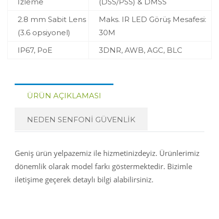
İzleme
(DSS/PSS) & DMSS
2.8 mm Sabit Lens
Maks. IR LED Görüş Mesafesi:
(3.6 opsiyonel)
30M
IP67, PoE
3DNR, AWB, AGC, BLC
ÜRÜN AÇIKLAMASI
NEDEN SENFONİ GÜVENLİK
Geniş ürün yelpazemiz ile hizmetinizdeyiz. Ürünlerimiz
dönemlik olarak model farkı göstermektedir. Bizimle
iletişime geçerek detaylı bilgi alabilirsiniz.