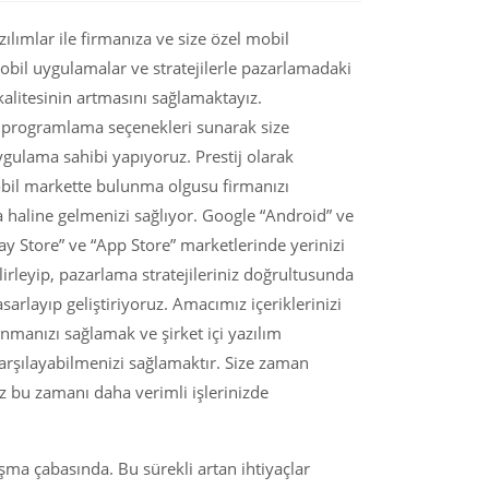
zılımlar ile firmanıza ve size özel mobil
mobil uygulamalar ve stratejilerle pazarlamadaki
litesinin artmasını sağlamaktayız.
programlama seçenekleri sunarak size
gulama sahibi yapıyoruz. Prestij olarak
obil markette bulunma olgusu firmanızı
a haline gelmenizi sağlıyor. Google “Android” ve
lay Store” ve “App Store” marketlerinde yerinizi
elirleyip, pazarlama stratejileriniz doğrultusunda
asarlayıp geliştiriyoruz. Amacımız içeriklerinizi
unmanızı sağlamak ve şirket içi yazılım
arşılayabilmenizi sağlamaktır. Size zaman
 bu zamanı daha verimli işlerinizde
aşma çabasında. Bu sürekli artan ihtiyaçlar