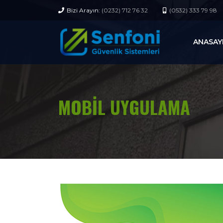
Bizi Arayın:
(0232) 712 76 32
(0532) 333 79 98
ANASAY
MOBİL UYGULAMA