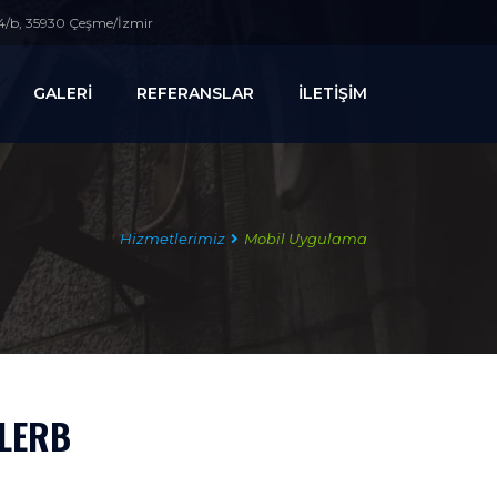
44/b, 35930 Çeşme/İzmir
GALERİ
REFERANSLAR
İLETİŞİM
Hizmetlerimiz
Mobil Uygulama
LERB