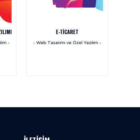
ZILIMI
E-TİCARET
ÖZE
lım -
- Web Tasarımı ve Özel Yazılım -
- Web T