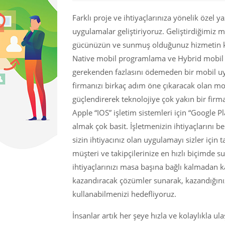
Farklı proje ve ihtiyaçlarınıza yönelik özel ya
uygulamalar geliştiriyoruz. Geliştirdiğimiz 
gücünüzün ve sunmuş olduğunuz hizmetin ka
Native mobil programlama ve Hybrid mobil 
gerekenden fazlasını ödemeden bir mobil uy
firmanızı birkaç adım öne çıkaracak olan m
güçlendirerek teknolojiye çok yakın bir firm
Apple “IOS” işletim sistemleri için “Google P
almak çok basit. İşletmenizin ihtiyaçlarını b
sizin ihtiyacınız olan uygulamayı sizler için t
müşteri ve takipçilerinize en hızlı biçimde s
ihtiyaçlarınızı masa başına bağlı kalmadan k
kazandıracak çözümler sunarak, kazandığınız
kullanabilmenizi hedefliyoruz.
İnsanlar artık her şeye hızla ve kolaylıkla ul