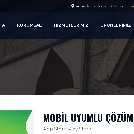
Adres:
İsmet İnönü, 2122. Sk. no:
FA
KURUMSAL
HİZMETLERİMİZ
ÜRÜNLERİMİZ
MOBİL UYUMLU ÇÖZÜM
App Store-Play Store